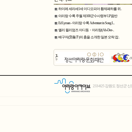
하이레 세라세1세 이디오피아 황제폐하를 위..
아리랑 수록 주월 제100군수사령부 LP음반
Ed Lyman - 아리랑 수록 Adventure in Song L..
엘리 윌리엄즈 아디동・아리랑(Ah-Dee-..
배구자(裵龜子)의 춤을 소개한 일본 오락 잡..
233-825 강원도 정선군 신동읍 함백로 3