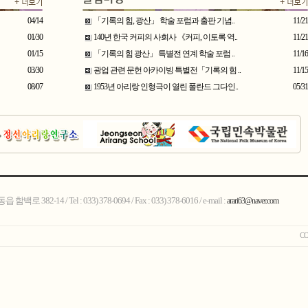
04/14
「기록의 힘, 광산」 학술 포럼과 출판 기념..
11/21
01/30
140년 한국 커피의 사회사 《커피, 이토록 역..
11/21
01/15
「기록의 힘 광산」 특별전 연계 학술 포럼 ..
11/16
03/30
광업 관련 문헌 아카이빙 특별전「기록의 힘 ..
11/15
08/07
1953년 아리랑 인형극이 열린 폴란드 그다인..
05/31
82-14 / Tel : 033) 378-0694 / Fax : 033) 378-6016 / e-mail :
arari63@naver.com
CO