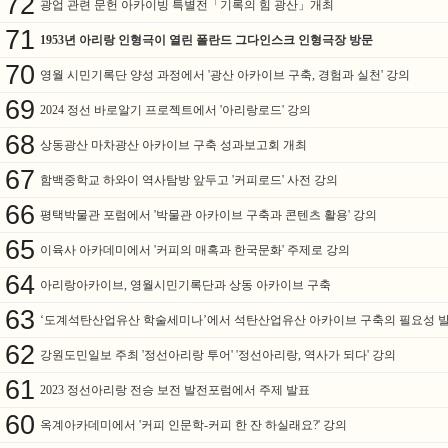
72
광업 관련 문헌 아카이빙 특별전「기록의 힘 광산」개최
71
1953년 아리랑 인형극이 열린 폴란드 그다인스크 인형극장 방문
70
영월 시민기록단 양성 과정에서 '광산 아카이브 구축, 경험과 실천' 강의
69
2024 정선 바로알기 프로젝트에서 '아리랑로드' 강의
68
상동광산 마차광산 아카이브 구축 성과보고회 개최
67
함백중학교 하와이 역사탐방 앞두고 '커피로드' 사전 강의
66
평택박물관 포럼에서 '박물관 아카이브 구축과 콘텐츠 활용' 강의
65
이육사 아카데미에서 '커피의 매혹과 한국문화' 주제로 강의
64
아리랑아카이브, 영월시민기록단과 상동 아카이브 구축
63
‘도계석탄산업유산 학술세미나’에서 석탄산업유산 아카이브 구축의 필요성 
62
강원도민일보 주최 '정선아리랑 투어' '정선아리랑, 역사가 되다' 강의
61
2023 정선아리랑 전승 보전 발전포럼에서 주제 발표
60
옥계아카데미에서 '커피 인문학-커피 한 잔 하실래요?' 강의