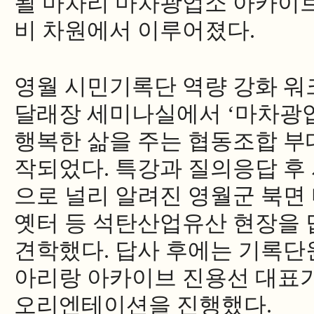
될 마차리 마차광업소 아카이브
비 차원에서 이루어졌다
.
영월 시민기록단 역량 강화 워
달래장 세미나실에서
‘
마차광
행복한 삶을 주는 협동조합 부
작되었다
.
특강과 질의응답 후
으로 널리 알려진 영월군 북면
옛터 등 석탄산업유산 현장을
견학했다
.
답사 후에는 기록단
아리랑 아카이브 진용선 대표
오리엔테이션을 진행했다
.