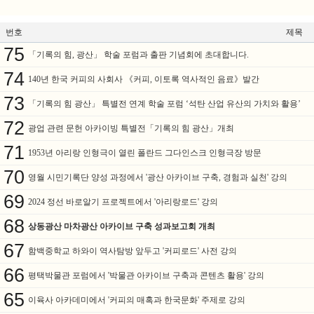
번호
제목
75
「기록의 힘, 광산」 학술 포럼과 출판 기념회에 초대합니다.
74
140년 한국 커피의 사회사 《커피, 이토록 역사적인 음료》발간
73
「기록의 힘 광산」 특별전 연계 학술 포럼 ‘석탄 산업 유산의 가치와 활용’
72
광업 관련 문헌 아카이빙 특별전「기록의 힘 광산」개최
71
1953년 아리랑 인형극이 열린 폴란드 그다인스크 인형극장 방문
70
영월 시민기록단 양성 과정에서 '광산 아카이브 구축, 경험과 실천' 강의
69
2024 정선 바로알기 프로젝트에서 '아리랑로드' 강의
68
상동광산 마차광산 아카이브 구축 성과보고회 개최
67
함백중학교 하와이 역사탐방 앞두고 '커피로드' 사전 강의
66
평택박물관 포럼에서 '박물관 아카이브 구축과 콘텐츠 활용' 강의
65
이육사 아카데미에서 '커피의 매혹과 한국문화' 주제로 강의