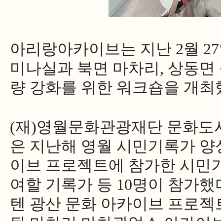
아리랑아카이브는 지난
2
월
27
미나실과 북면 마차리, 상동면
량 강화를 위한 워크숍을 개최
(
재
)
영월문화관광재단 문화도시
은 지난해 영월 시민기록가 양
이브 프로젝트에 참가한 시민
여할 기록가 등
10
명이 참가했
텐 광산 문화 아카이브 프로