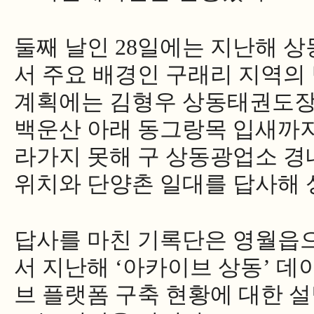
둘째 날인
28
일에는 지난해 상
서 주요 배경인 구래리 지역의
계획에는 김형우 상동태권도장
백운산 아래 동그랑목 입새까지
라가지 못해 구 상동광업소 경
위치와 단양촌 일대를 답사해 
답사를 마친 기록단은 영월읍
서 지난해
‘
아카이브 상동
’
데
브 플랫폼 구축 현황에 대한 