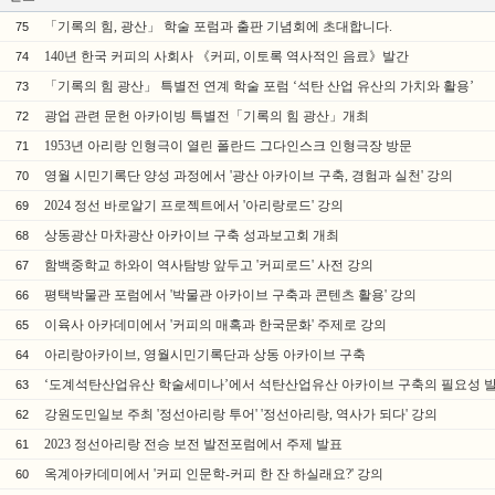
「기록의 힘, 광산」 학술 포럼과 출판 기념회에 초대합니다.
75
140년 한국 커피의 사회사 《커피, 이토록 역사적인 음료》발간
74
「기록의 힘 광산」 특별전 연계 학술 포럼 ‘석탄 산업 유산의 가치와 활용’
73
광업 관련 문헌 아카이빙 특별전「기록의 힘 광산」개최
72
1953년 아리랑 인형극이 열린 폴란드 그다인스크 인형극장 방문
71
영월 시민기록단 양성 과정에서 '광산 아카이브 구축, 경험과 실천' 강의
70
2024 정선 바로알기 프로젝트에서 '아리랑로드' 강의
69
상동광산 마차광산 아카이브 구축 성과보고회 개최
68
함백중학교 하와이 역사탐방 앞두고 '커피로드' 사전 강의
67
평택박물관 포럼에서 '박물관 아카이브 구축과 콘텐츠 활용' 강의
66
이육사 아카데미에서 '커피의 매혹과 한국문화' 주제로 강의
65
아리랑아카이브, 영월시민기록단과 상동 아카이브 구축
64
‘도계석탄산업유산 학술세미나’에서 석탄산업유산 아카이브 구축의 필요성 
63
강원도민일보 주최 '정선아리랑 투어' '정선아리랑, 역사가 되다' 강의
62
2023 정선아리랑 전승 보전 발전포럼에서 주제 발표
61
옥계아카데미에서 '커피 인문학-커피 한 잔 하실래요?' 강의
60